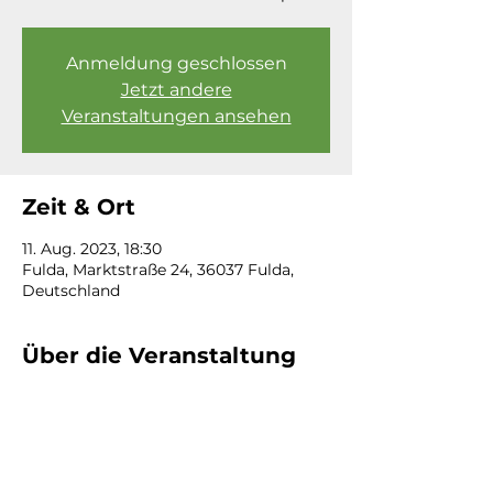
Anmeldung geschlossen
Jetzt andere
Veranstaltungen ansehen
Zeit & Ort
11. Aug. 2023, 18:30
Fulda, Marktstraße 24, 36037 Fulda,
Deutschland
Über die Veranstaltung
Freut euch auf die nächste Weinprobe :)
Thema: "Europa-Reise" - Weinreise 
durch Europa
Für 39,00 € pro Person inkl. Wein, 
Wasser, Käse/Wurst und Snacks könnt 